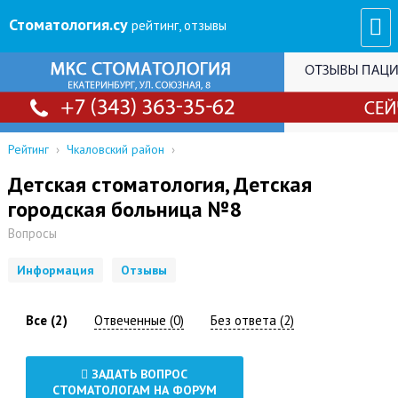
Стоматология
.су
рейтинг, отзывы
Рейтинг
›
Чкаловский район
›
Детская стоматология, Детская
городская больница №8
Вопросы
Информация
Отзывы
Все (2)
Отвеченные (0)
Без ответа (2)
ЗАДАТЬ ВОПРОС
СТОМАТОЛОГАМ НА ФОРУМ