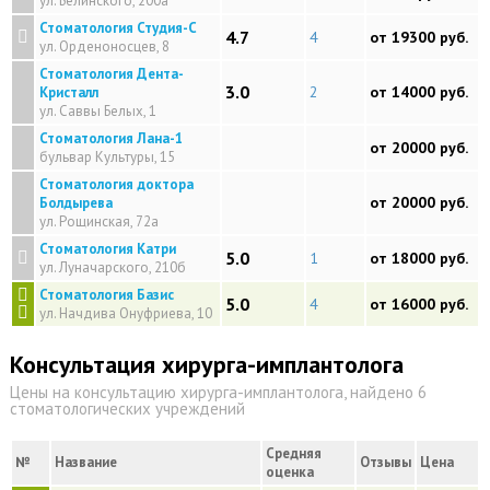
ул. Белинского, 200а
Стоматология Студия-С
4.7
4
от 19300 руб.
ул. Орденоносцев, 8
Стоматология Дента-
3.0
2
от 14000 руб.
Кристалл
ул. Саввы Белых, 1
Стоматология Лана-1
от 20000 руб.
бульвар Культуры, 15
Стоматология доктора
от 20000 руб.
Болдырева
ул. Рощинская, 72а
Стоматология Катри
5.0
1
от 18000 руб.
ул. Луначарского, 210б
Стоматология Базис
5.0
4
от 16000 руб.
ул. Начдива Онуфриева, 10
Консультация хирурга-имплантолога
Цены на консультацию хирурга-имплантолога, найдено 6
стоматологических учреждений
Средняя
№
Название
Отзывы
Цена
оценка