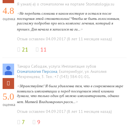
Я узнал(-а) о стоматологии на портале Stomatologija.su
4.8
«
Не передать словами в каком восторге я остался после
посещения этой стоматологии! Чтобы не быть голословным,
оценка
расскажу подробно про весь комплекс лечения, который я
»
прошел. Для начала я записался на ги...
Отзыв оставлен 04.09.2017 (8 лет 11 месяцев назад)
21
11
Тамара Сабадаж
, услуга:
Имплантация зубов
Стоматология Персона
,
Екатеринбург
,
ул. Анатолия
Мехренцева, 3
.
Тел.:
+7 (343) 384-01-01
.
«
Здравствуйте! Я была удивленна тем, что в современном мире
появились имплантации и перед посещением этой клиники
5.0
думала, что только один зуб можно имплантировать, однако
»
нет. Матвей Владимирович расск...
оценка
Отзыв оставлен 04.09.2017 (8 лет 11 месяцев назад)
7
9