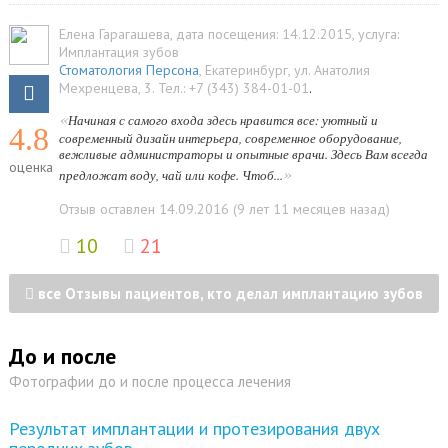
Елена Гарагашева
, дата посещения: 14.12.2015
, услуга:
Имплантация зубов
Стоматология Персона
,
Екатеринбург
,
ул. Анатолия
Мехренцева, 3
.
Тел.:
+7 (343) 384-01-01
.
«
Начиная с самого входа здесь нравится все: уютный и
4.8
современный дизайн интерьера, современное оборудование,
вежливые администраторы и опытные врачи. Здесь Вам всегда
оценка
»
предложат воду, чай или кофе. Чтоб...
Отзыв оставлен 14.09.2016 (9 лет 11 месяцев назад)
10
21
все Отзывы пациентов, кто делал имплантацию зубов
До и после
Фотографии до и после процесса лечения
Результат имплантации и протезирования двух