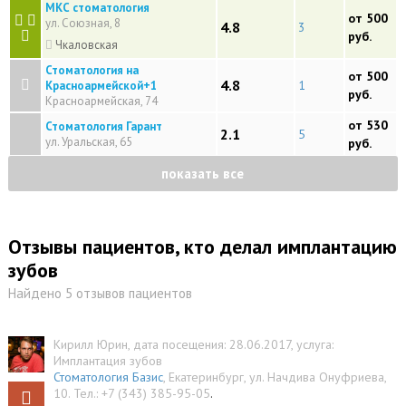
МКС стоматология
от 500
ул. Союзная, 8
4.8
3
руб.
Чкаловская
Стоматология на
от 500
4.8
1
Красноармейской+1
руб.
Красноармейская, 74
от 530
Стоматология Гарант
2.1
5
ул. Уральская, 65
руб.
показать все
Отзывы пациентов, кто делал имплантацию
зубов
Найдено 5 отзывов пациентов
Кирилл Юрин
, дата посещения: 28.06.2017
, услуга:
Имплантация зубов
Стоматология Базис
,
Екатеринбург
,
ул. Начдива Онуфриева,
10
.
Тел.:
+7 (343) 385-95-05
.