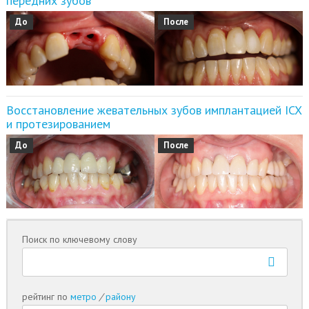
передних зубов
До
После
Восстановление жевательных зубов имплантацией ICX
и протезированием
До
После
Поиск по ключевому слову
рейтинг по
метро
/
району