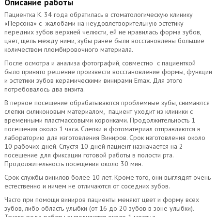
Описание работы
Пациентка К. 34 года обратилась в стоматологическую клинику
«Персона» с жалобами на неудовлетворительную эстетику
передних зубов верхней челюсти, ей не нравилась форма зубов,
цвет, щель между ними, зубы ранее были восстановлены большие
количеством пломбировочного материала.
После осмотра и анализа фотографий, совместно с пациенткой
было принято решение произвести восстановление формы, функции
и эстетики зубов керамическими винирами Emax. Для этого
потребовалось два визита.
В первое посещение обрабатываются проблемные зубы, снимаются
слепки силиконовым материалом, пациент уходит из клиники с
временными пластмассовыми коронками. Продолжительность 1
посещения около 1 часа. Слепки и фотоматериал отправляются в
лабораторию для изготовления Виниров. Срок изготовления около
10 рабочих дней. Спустя 10 дней пациент назначается на 2
посещение для фиксации готовой работы в полости рта.
Продолжительность посещения около 30 мин.
Срок службы винилов более 10 лет. Кроме того, они выглядят очень
естественно и ничем не отличаются от соседних зубов.
Часто при помощи виниров пациенты меняют цвет и форму всех
зубов, либо область улыбки (от 16 до 20 зубов в зоне улыбки).