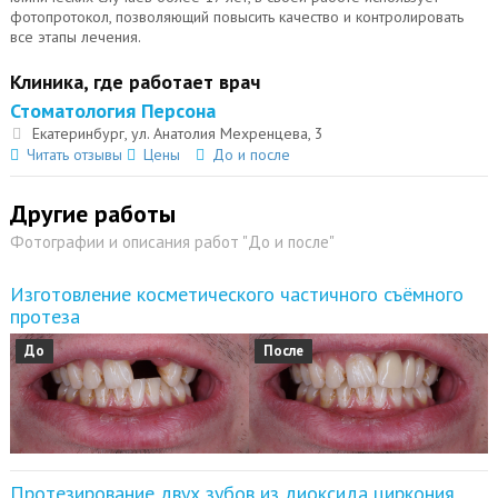
фотопротокол, позволяющий повысить качество и контролировать
все этапы лечения.
Клиника, где работает врач
Стоматология Персона
Екатеринбург, ул. Анатолия Мехренцева, 3
Читать отзывы
Цены
До и после
Другие работы
Фотографии и описания работ "До и после"
Изготовление косметического частичного съёмного
протеза
До
После
Протезирование двух зубов из диоксида циркония