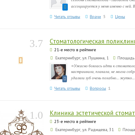
ассоциируется у меня именно с ней. В
Читать отзывы
Врачи
5
Цены
Стоматологическая поликли
3.7
21-е место в рейтинге
Екатеринбург, ул. Пушкина, 1
Площадь 
«
Ужасно боялась идти к стоматологу
настраивала, плакала, не могла собр
удаляли зуб очень похабно... жутко...
Читать отзывы
Вопросы
1
Клиника эстетической стома
1.0
23-е место в рейтинге
Екатеринбург, ул. Радищева, 31
Площад