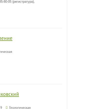
,
85-80-05 (регистратура)
ление
гическая
йковский
09
Геологическая