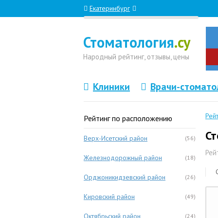
Екатеринбург
Стоматология
.су
Народный
рейтинг, отзывы
, цены
Клиники
Врачи-стомато
Рей
Рейтинг по расположению
Ст
Верх-Исетский район
(56)
Рей
Железнодорожный район
(18)
Орджоникидзевский район
(26)
Кировский район
(49)
Октябрьский район
(24)