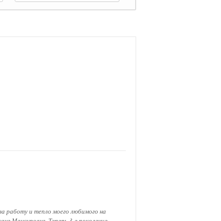
за работу и тепло моего любимого на
ане Мансуровне. Теперь 3-е поколение