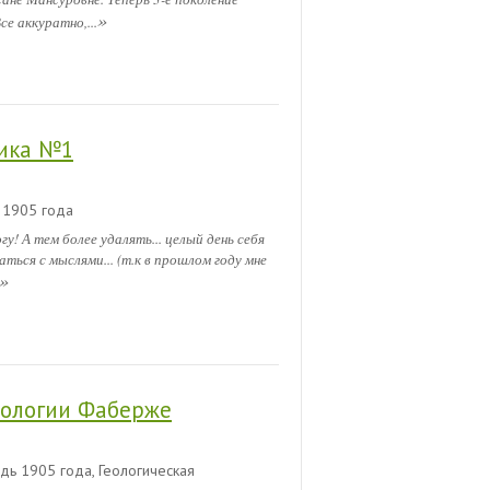
»
се аккуратно,...
ника №1
1905 года
! А тем более удалять... целый день себя
аться с мыслями... (т.к в прошлом году мне
»
тологии Фаберже
ь 1905 года, Геологическая