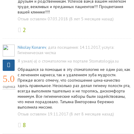
друзьям и родственникам. Успехов вам,в вашем нелегком
труде, вежливых и преданных пациентов!!! Процветания
вашей клинике!!!!
Отзыв оставлен 07.03.2018 (8 лет 5 месяцев назад)
2
Nikolay Konarev
, дата посещения: 14.11.2017
, услуга:
Гигиеническая чистка
Я узнал(-а) о стоматологии на портале Stomatologija.su
Обращался за помощью в эту стоматологию не один раз, как
с лечением кариеса, так и удалением зуба мудрости.
5.0
Прежде всего отмечу, что соотношение цена-качество
здесь правильное. Несколько раз делал гигиену полости рта,
оценка
всегда выполняли тщательно и не торопясь, дискомфорта
минимум. Все гигиенические наборы были задействованы,
что меня порадовало. Татьяна Викторовна бережно
выполнила миссию.
Отзыв оставлен 19.11.2017 (8 лет 8 месяцев назад)
8