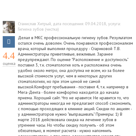
Станислав Хитрый
, дата посещения: 09.04.2018
, услуга:
Гигиена зубов (чистка)
Делал в МКС профессиональную гигиену зубов. Результатом
остался очень доволен. Очень понравился профессионализм
врача, который выполнял процедуру - Стариковой Т.В.
4.4
Администраторы приветливые, вежливые. Заранее
предупреждают. По оценке "Расположение и доступность"
оценка
поставил 3, т.к. стоматология хоть и расположена очень
удобно около метро, она доступна не всем, из-за более
высокой стоимости услуг, чем в некоторых других
стоматологиях, но при этом ценой не самой
высокой.Комфорт пребывания - поставил 4, т.к. например в
Мега-Дента - более комфортно находится до начала
приема. Хороший сайт. Что не нравится: Не нравится то, что
администраторы никогда не предлагают способ сэкономить,
с помощью проходящих в клинике акций. Скидки по акциям -
у администраторов нужно "выпрашивать" Примеры: 1) В
марте 2018 действовала скидка на лечение зубов в
утренние часы. Но чтобы скидку получить - об этом
обязательно, в момент расчета - нужно напомнить