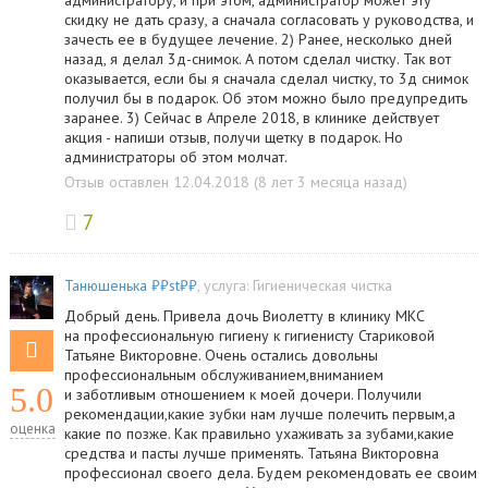
администратору, и при этом, администратор может эту
скидку не дать сразу, а сначала согласовать у руководства, и
зачесть ее в будущее лечение. 2) Ранее, несколько дней
назад, я делал 3д-снимок. А потом сделал чистку. Так вот
оказывается, если бы я сначала сделал чистку, то 3д снимок
получил бы в подарок. Об этом можно было предупредить
заранее. 3) Сейчас в Апреле 2018, в клинике действует
акция - напиши отзыв, получи щетку в подарок. Но
администраторы об этом молчат.
Отзыв оставлен 12.04.2018 (8 лет 3 месяца назад)
7
Танюшенька ₽₽st₽₽
, услуга:
Гигиеническая чистка
Добрый день. Привела дочь Виолетту в клинику МКС
на профессиональную гигиену к гигиенисту Стариковой
Татьяне Викторовне. Очень остались довольны
профессиональным обслуживанием,вниманием
5.0
и заботливым отношением к моей дочери. Получили
рекомендации,какие зубки нам лучше полечить первым,а
оценка
какие по позже. Как правильно ухаживать за зубами,какие
средства и пасты лучше применять. Татьяна Викторовна
профессионал своего дела. Будем рекомендовать ее своим