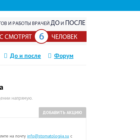
До и после
Форум
а
щении напрямую.
ДОБАВИТЬ АКЦИЮ
лите на почту
info@stomatologija.su
с