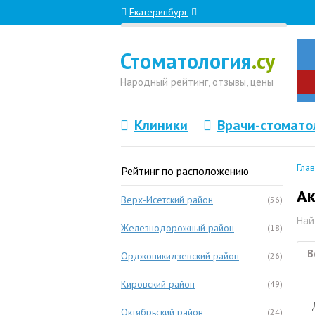
Екатеринбург
Стоматология
.су
Народный
рейтинг, отзывы
, цены
Клиники
Врачи-стомато
Гла
Рейтинг по расположению
Ак
Верх-Исетский район
(56)
Най
Железнодорожный район
(18)
В
Орджоникидзевский район
(26)
Кировский район
(49)
Октябрьский район
(24)