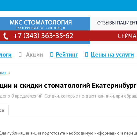
логи
Акции
Рейтинг
Цены на услуги
вная
›
ции и скидки стоматологий Екатеринбург
дено 0 предложений. Скидки, которые не дают клиники, при обра
се
Для публикации акции подготовьте необходимую информацию и переш