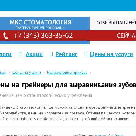
логи
Акции
Рейтинг
Цены на услуги
вная
›
Цены на услуги
›
Исправление прикуса
›
ны на трейнеры для выравнивания зубо
внение цен 3 стоматологических учреждения
Найдено 3 стоматологии, где можно изготовить ортодонтические трейн
Екатеринбурге, цены на исправление прикуса. Отзывы пациентов, котор
сайте Ekaterinburg.Stomatologija.su, влияют на общий рейтинг клиники.
Поиск по ключевому слову
рейтинг по
метро
/
району