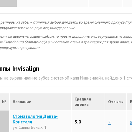
Трейнеры на зубы – отличный выбор для деток во время сменного прикуса (пр
продолжается около двух лет, иногда дольше.
Если вы довольны нашим сайтом, то просит дополнить его, вернувшись из клин
на Ekaterinburg.Stomatologija.su и оставьте отзыв о трейнерах для зубов, враче
процедуры и результате.
ппы Invisalign
ы на выравнивание зубов системой капп Инвизилайн, найдено 1 с
Средняя
№
Название
Отзывы
оценка
Стоматология Дента-
3.0
Кристалл
2
ул. Саввы Белых, 1