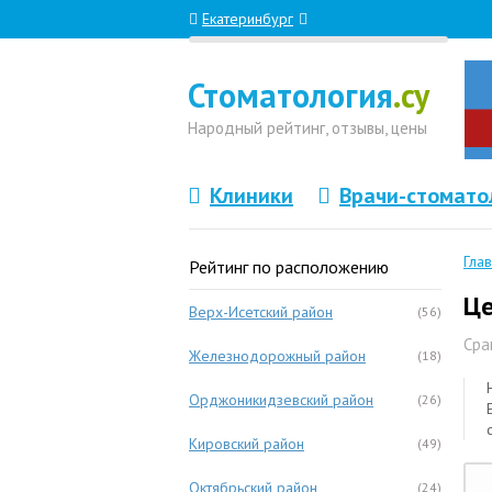
Екатеринбург
Стоматология
.су
Народный
рейтинг, отзывы
, цены
Клиники
Врачи-стомато
Гла
Рейтинг по расположению
Це
Верх-Исетский район
(56)
Сра
Железнодорожный район
(18)
Орджоникидзевский район
(26)
Кировский район
(49)
Октябрьский район
(24)