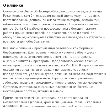
О клинике
Стоматология Denta-OS, Екатеринбург, находится по адресу: улица
Родонитовая, дом 24, оказывает полный спектр услуг по терапии,
протезированию, дентальной имплантации, хирургии, ортодонтии,
отбеливанию и профессиональной гигиене. В стоматологическом
центре Denta-OS работают профессионалы с большим стажем
работы, применяется новейшее диагностическое и лечебное
оборудование, используются качественные передовые материалы и
препараты для обезболивания.
Все этапы лечения и профилактики безопасны, комфортны и
безболезненны. Для терапевтического лечения зубов и десен
используются высококачественные композитные материалы,
анкерные штифты и препараты. Пародонтологическое лечение
может проводиться при помощи аппарата VECTOR. В хирургическом
отделении выполняются операции по пластике уздечек и
преддверия рта, удалению зубов, лечению альвеолита, подготовке к
имплантации и протезированию. Хирурги активно применяют
зубосохраняющие и пародонтологические оперативные методики.
Ортопеды изготавливают съемные, пластиночные, бюгельные,
мостовидные протезы, вкладки и виниры.
Применяются различные материалы для протезирования:
металлокерамика (кобальт, хром и специальный сплав) и керамика
(EMPRESS). В центре предоставляется широкий ассортимент