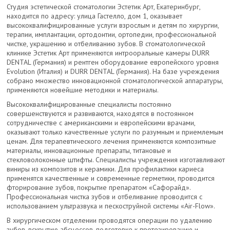
Студия эстетической стоматологии Эстетик Арт, Екатеринбург,
находится по адресу: улица Гастелло, дом 1, оказывает
высококвалифицированные услуги взрослым и детям по хирургии,
терапии, имплантации, ортодонтии, ортопедии, профессиональной
чистке, украшению и отбеливанию зубов. В стоматологической
клинике Эстетик Арт применяются интрооральные камеры DURR
DENTAL (Германия) и рентген оборудование европейского уровня
Evolution (Италия) и DURR DENTAL (Германия). На базе учреждения
собрано множество инновационной стоматологической аппаратуры,
применяются новейшие методики и материалы.
Высококвалифицированные специалисты постоянно
совершенствуются и развиваются, находятся в постоянном
сотрудничестве с американскими и европейскими врачами,
оказывают только качественные услуги по разумным и приемлемым
ценам. Для терапевтического лечения применяются композитные
материалы, инновационные препараты, титановые и
стекловолоконные штифты. Специалисты учреждения изготавливают
виниры из композитов и керамики. Для профилактики кариеса
применятся качественные и современные герметики, проводится
фторирование зубов, покрытие препаратом «Сафорайд».
Профессиональная чистка зубов и отбеливание проводится с
использованием ультразвука и пескоструйной системы «Air-Flow».
В хирургическом отделении проводятся операции по удалению
зубов, вскрытию абсцессов, подготовке к протезированию и