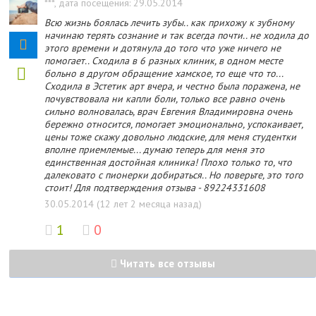
***
, дата посещения: 29.05.2014
Всю жизнь боялась лечить зубы.. как прихожу к зубному
начинаю терять сознание и так всегда почти.. не ходила до
этого времени и дотянула до того что уже ничего не
помогает.. Сходила в 6 разных клиник, в одном месте
больно в другом обращение хамское, то еще что то...
Сходила в Эстетик арт вчера, и честно была поражена, не
почувствовала ни капли боли, только все равно очень
сильно волновалась, врач Евгения Владимировна очень
бережно относится, помогает эмоционально, успокаивает,
цены тоже скажу довольно людские, для меня студентки
вполне приемлемые... думаю теперь для меня это
единственная достойная клиника! Плохо только то, что
далековато с пионерки добираться.. Но поверьте, это того
стоит! Для подтверждения отзыва - 89224331608
30.05.2014 (12 лет 2 месяца назад)
1
0
Читать все отзывы