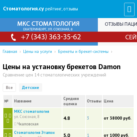
Стоматология
.су
рейтинг, отзывы
Главная
›
Цены на услуги
›
Брекеты и брекет-системы
›
Цены на установку брекетов Damon
Сравнение цен 14 стоматологических учреждений
Все
Детские
Средняя
№
Название
Отзывы
Цена
оценка
МКС стоматология
ул. Союзная, 8
4.8
3
от 38000 руб.
Чкаловская
Стоматология Эталон
5.0
1
от 1000 руб.