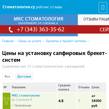
Стоматология
.су
рейтинг, отзывы
Главная
›
Цены на услуги
›
Брекеты и брекет-системы
›
Цены на установку сапфировых брекет-
систем
Сравнение цен 23 стоматологических учреждений
Все
Детские
Средняя
№
Название
Отзывы
Цена
оценка
МКС стоматология
от
ул. Союзная, 8
4.8
3
38000
Чкаловская
руб.