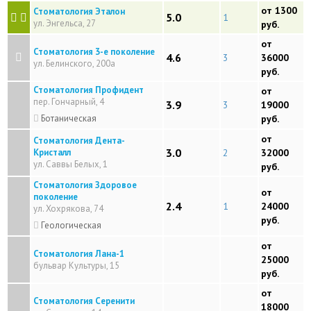
от 1300
Стоматология Эталон
5.0
1
ул. Энгельса, 27
руб.
от
Стоматология 3-е поколение
4.6
3
36000
ул. Белинского, 200а
руб.
Стоматология Профидент
от
пер. Гончарный, 4
3.9
3
19000
Ботаническая
руб.
от
Стоматология Дента-
3.0
Кристалл
2
32000
ул. Саввы Белых, 1
руб.
Стоматология Здоровое
от
поколение
2.4
1
24000
ул. Хохрякова, 74
руб.
Геологическая
от
Стоматология Лана-1
25000
бульвар Культуры, 15
руб.
от
Стоматология Серенити
18000