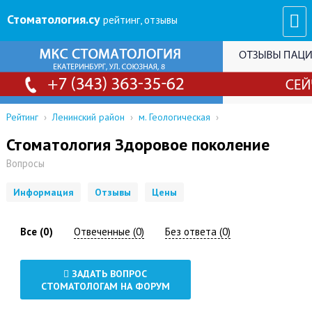
Стоматология
.су
рейтинг, отзывы
Рейтинг
›
Ленинский район
›
м. Геологическая
›
Стоматология Здоровое поколение
Вопросы
Информация
Отзывы
Цены
Все (0)
Отвеченные (0)
Без ответа (0)
ЗАДАТЬ ВОПРОС
СТОМАТОЛОГАМ НА ФОРУМ