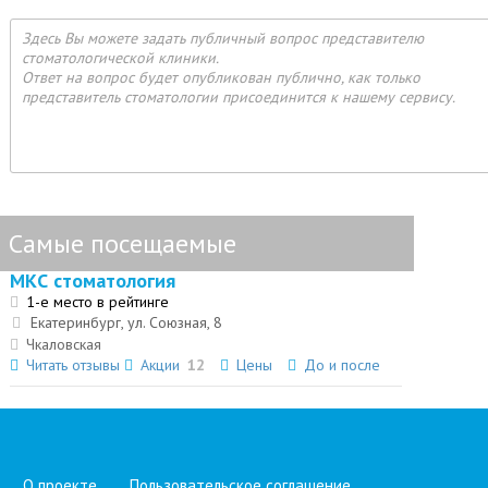
Здесь Вы можете задать публичный вопрос представителю
стоматологической клиники.
Ответ на вопрос будет опубликован публично, как только
представитель стоматологии присоединится к нашему сервису.
Самые посещаемые
МКС стоматология
1-е место в рейтинге
Екатеринбург, ул. Союзная, 8
Чкаловская
Читать отзывы
Акции
12
Цены
До и после
О проекте
Пользовательское соглашение