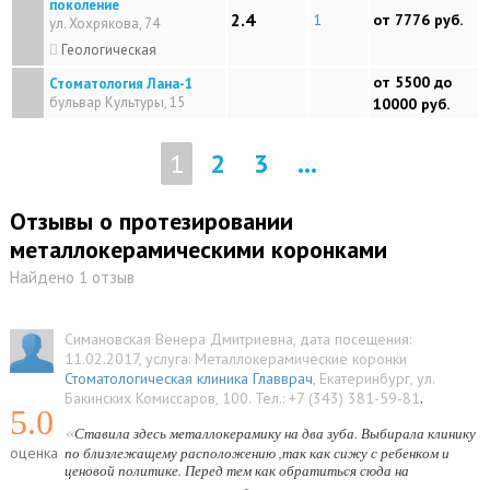
поколение
2.4
1
от 7776 руб.
ул. Хохрякова, 74
Геологическая
от 5500 до
Стоматология Лана-1
бульвар Культуры, 15
10000 руб.
1
2
3
...
Отзывы о протезировании
металлокерамическими коронками
Найдено 1 отзыв
Симановская Венера Дмитриевна
, дата посещения:
11.02.2017
, услуга:
Металлокерамические коронки
Стоматологическая клиника Главврач
,
Екатеринбург
,
ул.
Бакинских Комиссаров, 100
.
Тел.:
+7 (343) 381-59-81
.
5.0
«
Ставила здесь металлокерамику на два зуба. Выбирала клинику
оценка
по близлежащему расположению ,так как сижу с ребенком и
ценовой политике. Перед тем как обратиться сюда на