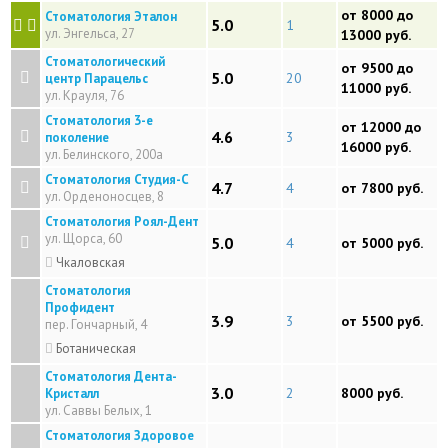
от 8000 до
Стоматология Эталон
5.0
1
ул. Энгельса, 27
13000 руб.
Стоматологический
от 9500 до
5.0
20
центр Парацельс
11000 руб.
ул. Крауля, 76
Стоматология 3-е
от 12000 до
4.6
3
поколение
16000 руб.
ул. Белинского, 200а
Стоматология Студия-С
4.7
4
от 7800 руб.
ул. Орденоносцев, 8
Стоматология Роял-Дент
ул. Щорса, 60
5.0
4
от 5000 руб.
Чкаловская
Стоматология
Профидент
3.9
3
от 5500 руб.
пер. Гончарный, 4
Ботаническая
Стоматология Дента-
3.0
2
8000 руб.
Кристалл
ул. Саввы Белых, 1
Стоматология Здоровое