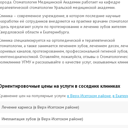
города. Стоматология Медицинской Академии работает на кафедре
терапевтической стоматологии Уральской медицинской академии.
Клиника – современное учреждение, в котором последние научные
разработки её сотрудников внедряются на практике врачами стоматолог
Здесь предлагают услуги по протезированию и лечению зубов жителям
Свердловской области и Екатеринбурга.
Клиника специализируется на ортопедической и терапевтической
стоматологии, а также занимается лечением зубов, лечением десен, ле
корневых каналов, протезированием, профессиональной гигиеной зубов,
рентгенодиагностикой. Оставляйте, пожалуйста, отзывы о Стоматологиче
поликлинике УГМУ и рассказывайте о качестве услуг, оказываемых клини
Ориентировочные цены на услуги в соседних клиниках
Сравнение цен на популярные услуги:
в Верх-Исетском районе
,
в Екате
Лечение кариеса (в Верх-Исетском районе)
Имплантация зубов (в Верх-Исетском районе)