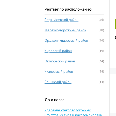
Рейтинг по расположению
Верх-Исетский район
(56)
Железнодорожный район
(18)
Орджоникидзевский район
(26)
Кировский район
(49)
Октябрьский район
(24)
Чкаловский район
(34)
Ленинский район
(44)
До и после
Удаление стекловолоконных
штифтов из зуба и распломбировка