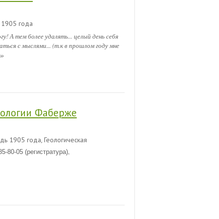
1905 года
! А тем более удалять... целый день себя
аться с мыслями... (т.к в прошлом году мне
»
тологии Фаберже
ь 1905 года, Геологическая
,
85-80-05 (регистратура)