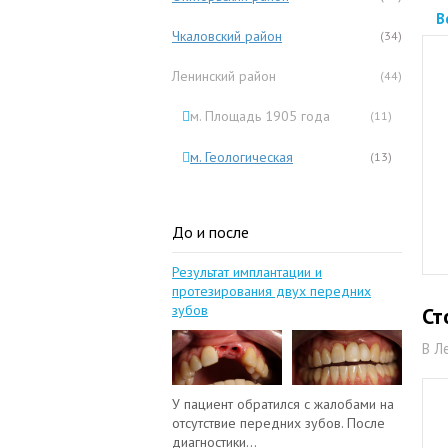
В
Чкаловский район
(34)
Ленинский район
(44)
м. Площадь 1905 года
(11)
м. Геологическая
(13)
До и после
Результат имплантации и
протезирования двух передних
зубов
Ст
В Л
У пациент обратился с жалобами на
отсутствие передних зубов. После
диагностики...