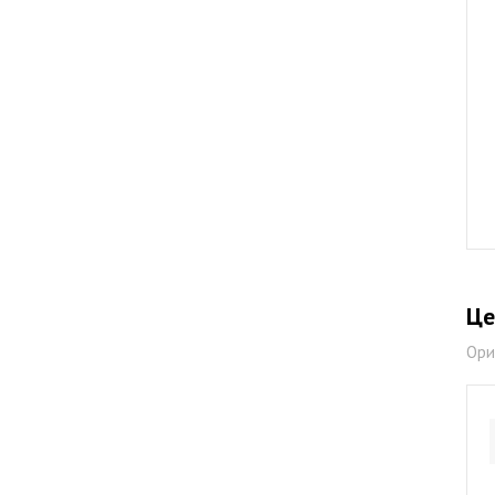
Це
Ори