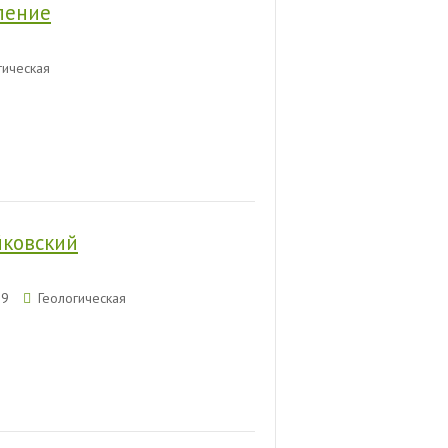
ление
гическая
йковский
09
Геологическая