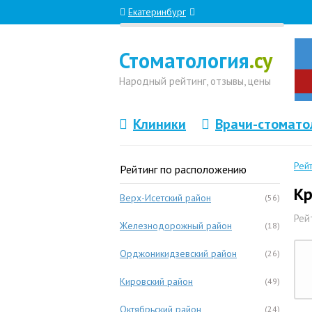
Екатеринбург
Стоматология
.су
Народный
рейтинг, отзывы
, цены
Клиники
Врачи-стомато
Рей
Рейтинг по расположению
Кр
Верх-Исетский район
(56)
Рей
Железнодорожный район
(18)
Орджоникидзевский район
(26)
Кировский район
(49)
Октябрьский район
(24)