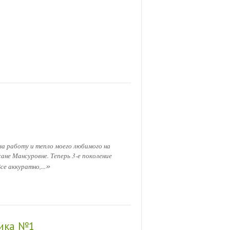
за работу и тепло моего любимого на
ане Мансуровне. Теперь 3-е поколение
»
се аккуратно,...
ника №1