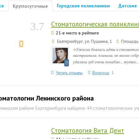
се
Городские поликлиники
Детские
Круглосуточные
Стоматологическая поликли
3.7
21-е место в рейтинге
Екатеринбург, ул. Пушкина, 1
Площадь 
«
Ужасно боялась идти к стоматологу
настраивала, плакала, не могла собр
удаляли зуб очень похабно... жутко...
Читать отзывы
Вопросы
1
оматологии Ленинского района
енинском районе Екатеринбурга найдено 44 стоматологических у
Стоматология Вита Дент