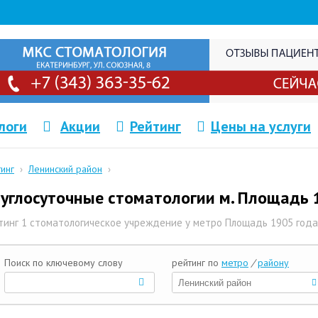
логи
Акции
Рейтинг
Цены на услуги
тинг
›
Ленинский район
›
углосуточные стоматологии м. Площадь 
тинг 1 стоматологическое учреждение у метро Площадь 1905 года
Поиск по ключевому слову
рейтинг по
метро
/
району