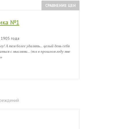
СРАВНЕНИЕ ЦЕН
ника №1
1905 года
! А тем более удалять... целый день себя
аться с мыслями... (т.к в прошлом году мне
»
чреждений