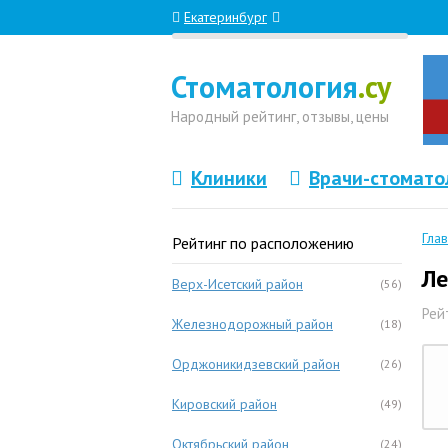
Екатеринбург
Стоматология
.су
Народный
рейтинг, отзывы
, цены
Клиники
Врачи-стомато
Гла
Рейтинг по расположению
Ле
Верх-Исетский район
(56)
Рей
Железнодорожный район
(18)
Орджоникидзевский район
(26)
Кировский район
(49)
Октябрьский район
(24)