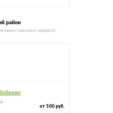
ий район
льтация стоматолога терапевта"
 Фаберже
а,
от 500 руб.