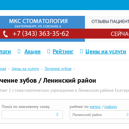
логи
Акции
Рейтинг
Цены на услуги
вная
›
Цены на услуги
›
Лечение зубов
›
чение зубов / Ленинский район
тинг 2 стоматологических учреждения в Ленинском районе Екатер
Поиск по ключевому слову
рейтинг по
метро
/
району