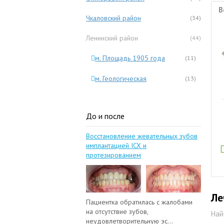
В
Чкаловский район
(34)
Ленинский район
(44)
м. Площадь 1905 года
(11)
м. Геологическая
(13)
До и после
Восстановление жевательных зубов
имплантацией ICX и
протезированием
Ле
Пациентка обратилась с жалобами
на отсутствие зубов,
Най
неудовлетворительную эс...