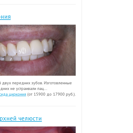
ония
й двух передних зубов. Изготовленные
них не устраивали пац...
сида циркония
(от 15900 до 17900 руб.).
ерхней челюсти