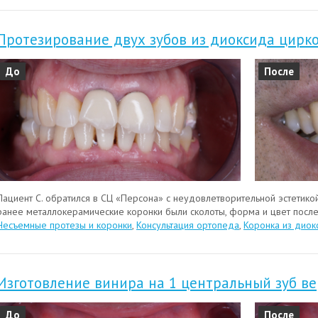
Протезирование двух зубов из диоксида цирк
До
После
Пациент С. обратился в СЦ «Персона» с неудовлетворительной эстетико
ранее металлокерамические коронки были сколоты, форма и цвет послед
Несъемные протезы и коронки
,
Консультация ортопеда
,
Коронка из диок
Изготовление винира на 1 центральный зуб в
До
После