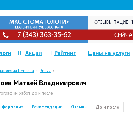
логи
Акции
Рейтинг
Цены на услуги
матология Персона
›
Врачи
›
оев Матвей Владимирович
ографии работ до и после
нформация
Рекомендации
Отзывы
До и после